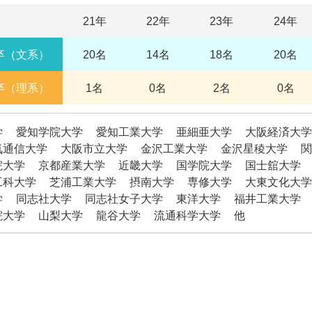
21年
22年
23年
24年
卒（文系）
20名
14名
18名
20名
卒（理系）
1名
0名
2名
0名
学
愛知学院大学
愛知工業大学
亜細亜大学
大阪経済大学
気通信大学
大阪市立大学
金沢工業大学
金沢星稜大学
関
院大学
京都産業大学
近畿大学
国学院大学
国士舘大学
工科大学
芝浦工業大学
摂南大学
専修大学
大東文化大学
学
同志社大学
同志社女子大学
東洋大学
福井工業大学
院大学
山梨大学
龍谷大学
流通科学大学
他