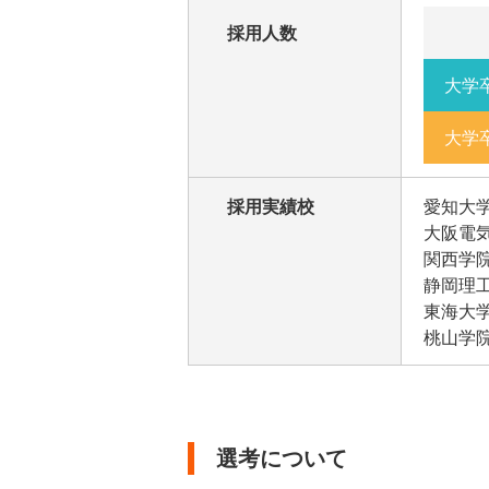
採用人数
大学
大学
採用実績校
愛知大
大阪電
関西学
静岡理
東海大
桃山学
選考について