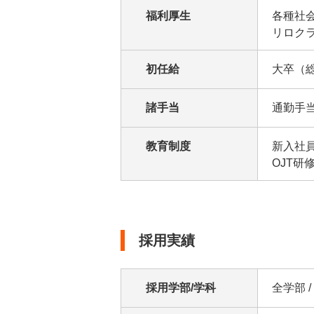
福利厚生
各種社会
リロク
初任給
大卒（総
諸手当
通勤手当 
教育制度
新入社員
OJT研修
採用実績
採用学部/学科
全学部 