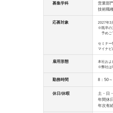
募集学科
営業部門
技術職種
応募対象
2027
※既卒の
予めご
セミナー
マイナビ
雇用形態
本社およ
※弊社は
勤務時間
8：50～
休日/休暇
土・日
年間休日
年次有